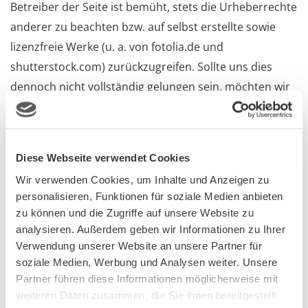
Betreiber der Seite ist bemüht, stets die Urheberrechte
anderer zu beachten bzw. auf selbst erstellte sowie
lizenzfreie Werke (u. a. von fotolia.de und
shutterstock.com) zurückzugreifen. Sollte uns dies
dennoch nicht vollständig gelungen sein, möchten wir
den betroffenen Rechteinhaber bitten, sich mit uns in
Verbindung zu setzen. Wir werden uns umgehend um
eine korrekte Regelung bemühen. Die Rechte an Logos
Diese Webseite verwendet Cookies
und Grafiken liegen bei den jeweiligen Urhebern.
Wir verwenden Cookies, um Inhalte und Anzeigen zu
Produkt- und Firmennamen sind Marken der jeweiligen
personalisieren, Funktionen für soziale Medien anbieten
Eigentümer und werden auf diesen Seiten
zu können und die Zugriffe auf unsere Website zu
ausschließlich zu Informationszwecken eingesetzt.
analysieren. Außerdem geben wir Informationen zu Ihrer
Beiträge Dritter sind als solche gekennzeichnet. Die
Verwendung unserer Website an unsere Partner für
soziale Medien, Werbung und Analysen weiter. Unsere
Verwendung von Texten, Bilder und Grafiken ist nur
Partner führen diese Informationen möglicherweise mit
mit ausdrücklicher Genehmigung der Rechteinhaber
weiteren Daten zusammen, die Sie ihnen bereitgestellt
erlaubt. Inhalte des vorliegenden Online-Auftrittes